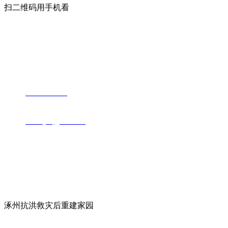
扫二维码用手机看
环球（中国）
地址：河北省保定市清苑区新华西路1980号
电话：
0312-8117777
邮箱：
hbbdbydq@126.com
网址：http://www.cortalets.com
新闻资讯
涿州抗洪救灾后重建家园