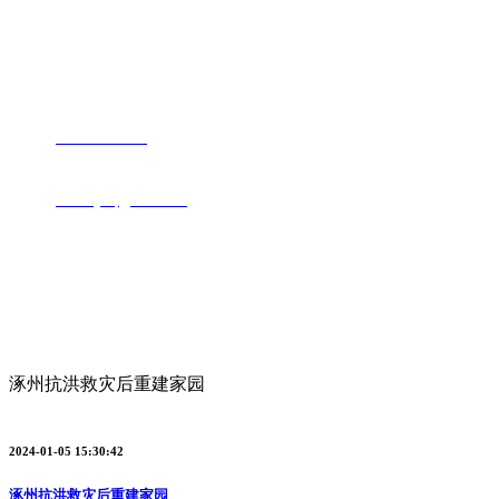
环球（中国）
地址：河北省保定市清苑区新华西路1980号
电话：
0312-8117777
邮箱：
hbbdbydq@126.com
网址：http://www.cortalets.com
新闻资讯
涿州抗洪救灾后重建家园
2024-01-05 15:30:42
涿州抗洪救灾后重建家园