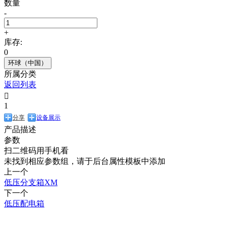
数量
-
+
库存:
0
环球（中国）
所属分类
返回列表

1
分享
设备展示
产品描述
参数
扫二维码用手机看
未找到相应参数组，请于后台属性模板中添加
上一个
低压分支箱XM
下一个
低压配电箱