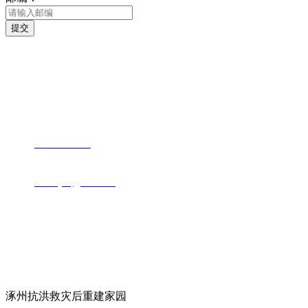
提交
环球（中国）
地址：河北省保定市清苑区新华西路1980号
电话：
0312-8117777
邮箱：
hbbdbydq@126.com
网址：http://www.cortalets.com
新闻资讯
涿州抗洪救灾后重建家园