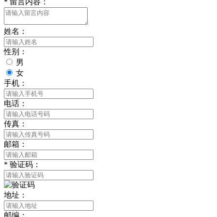
*
留言内容：
姓名：
性别：
男
女
手机：
电话：
传真：
邮箱：
*
验证码：
地址：
邮编：